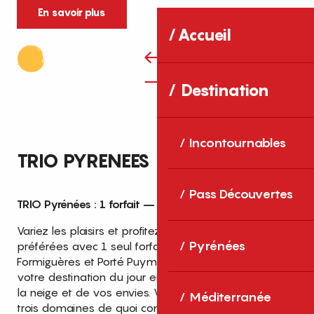
En savoir plus
Accueil
Destination
Incontournables
TRIO PYRENEES
Pass Découvertes
TRIO Pyrénées : 1 forfait – 3 stations
Variez les plaisirs et profitez de vos 3 stations
Pyrénées
préférées avec 1 seul forfait unique ! Cambre d’Aze,
Formiguères et Porté Puymorens, choisissez librement
votre destination du jour en fonction de la météo, de
la neige et de vos envies. Vous trouverez dans nos
Méditerranée
trois domaines de quoi combler les désirs de chacun.