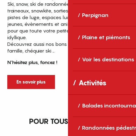
Ski, snow, ski de randonnée, balade en chiens de
traineaux, snowkite, sorties raquettes, snakegliss,
Perpignan
pistes de luge, espaces ludiques pour les plus
jeunes, évènements et animations … tout est prévu
pour que toute votre petite famille passe un séjour
Plaine et piémonts
idyllique.
Découvrez aussi nos bons plans, forfaits saison, pack
famille, chéquier ski …
Voir les destinations
N’hésitez plus, foncez !
Activités
En savoir plus
Balades incontourna
POUR TOUS LES GOÛTS
Randonnées pédestr