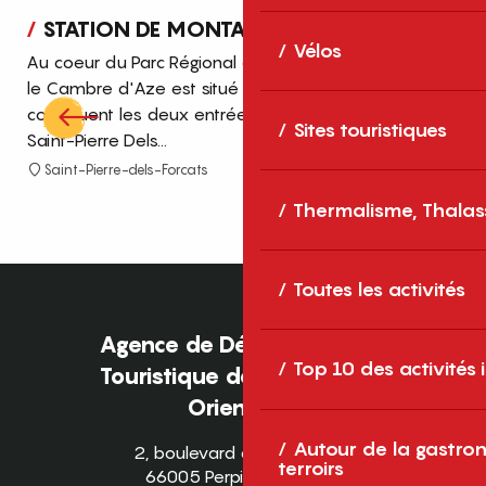
STATION DE MONTAGNE CAMBRE D'AZE
Vélos
Au coeur du Parc Régional des Pyrénées Catalanes,
Cla
le Cambre d'Aze est situé sur deux villages qui
mil
constituent les deux entrées de la station : Eyne et
Sites touristiques
San
Saint-Pierre Dels...
la 
Saint-Pierre-dels-Forcats
E
Thermalisme, Thalas
Toutes les activités
Agence de Développement
Top 10 des activités
Touristique des Pyrénées-
Orientales
Autour de la gastron
2, boulevard des Pyrénées
terroirs
66005 Perpignan Cedex