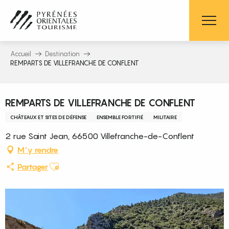
Aller
au
contenu
principal
Accueil
Destination
REMPARTS DE VILLEFRANCHE DE CONFLENT
Pass découverte
REMPARTS DE VILLEFRANCHE DE CONFLENT
CHÂTEAUX ET SITES DE DÉFENSE
ENSEMBLE FORTIFIÉ
MILITAIRE
2 rue Saint Jean, 66500 Villefranche-de-Conflent
M'y rendre
Ajouter aux favoris
Partager