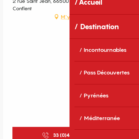
2 rue Saint Jean, 66500 Villefranche-de-
Accueil
Conflent
M'y rendre
Destination
Incontournables
Pass Découvertes
Pyrénées
Méditerranée
33 (0)4 68 05 87
▒▒