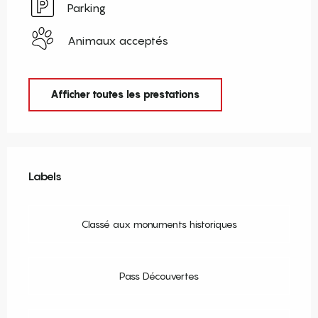
Parking
Animaux acceptés
Afficher toutes les prestations
Offres de prestations
Labels
Labels
Classé aux monuments historiques
Pass Découvertes