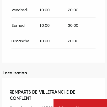
Du
1 juin 2026
au
30 juin 2026
Vendredi
10:00
20:00
Du
1 septembre 2026
au
30 septembre
2026
Samedi
10:00
20:00
Du
1 octobre 2026
au
31 octobre 2026
Du
1 novembre 2026
au
31 décembre
Dimanche
10:00
20:00
2026
Localisation
Pass découverte
REMPARTS DE VILLEFRANCHE DE
CONFLENT