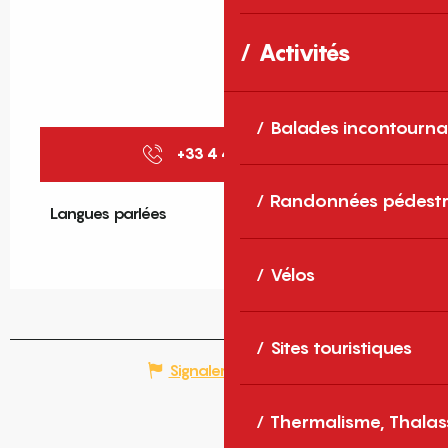
Activités
Balades incontourna
+33 4 48 98 00
▒▒
Randonnées pédestr
Langues parlées
Langues parlées
Vélos
Sites touristiques
Signaler une erreur
Thermalisme, Thalas