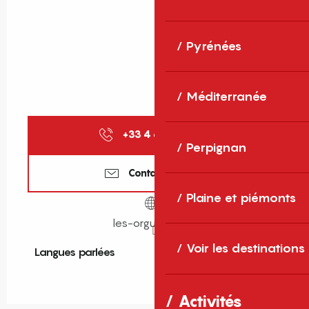
Pyrénées
Méditerranée
+33 4 68 84 13
▒▒
Perpignan
Contactez-nous
Plaine et piémonts
les-orgues-ille.fr
Voir les destinations
Langues parlées
Langues parlées
Activités