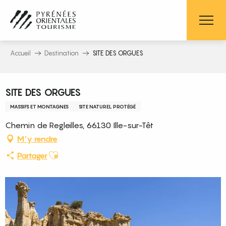
Aller
au
contenu
principal
Accueil
Destination
SITE DES ORGUES
Pass découverte
SITE DES ORGUES
MASSIFS ET MONTAGNES
SITE NATUREL PROTÉGÉ
Chemin de Regleilles, 66130 Ille-sur-Têt
M'y rendre
Ajouter aux favoris
Partager