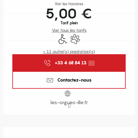
Voir les horaires
5,00 €
Tarif plein
Voir tous les tarifs
Accès handicapés
Animaux acceptés
+ 11 autre(s) prestation(s)
+33 4 68 84 13
▒▒
Contactez-nous
les-orgues-ille.fr
Description