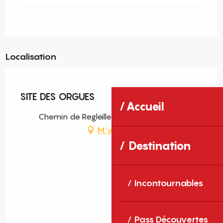
Localisation
Pass découverte
SITE DES ORGUES
Accueil
Chemin de Regleilles, 66130 Ille-sur-Têt
M'y rendre
Destination
Incontournables
Pass Découvertes