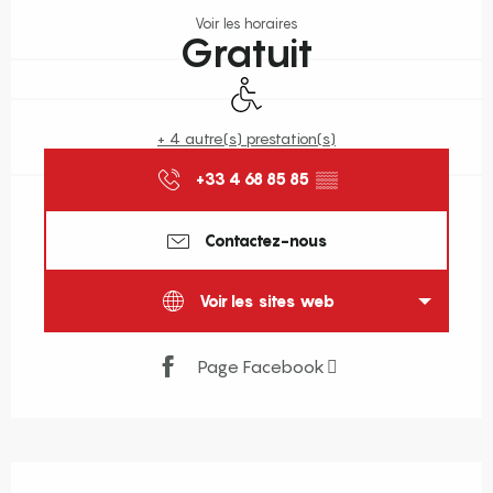
Voir les horaires
Gratuit
Accès handicapés
+ 4 autre(s) prestation(s)
+33 4 68 85 85
▒▒
Contactez-nous
Voir les sites web
Page Facebook
Description