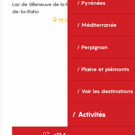
Pyrénées
Lac de Villeneuve de la Raho, 66180 Villeneuve-
de-la-Raho
M'y rendre
Méditerranée
Perpignan
Plaine et piémonts
Voir les destinations
Activités
+33 4 68 85 85
▒▒