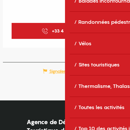
Balades incontourna
Randonnées pédestr
+33 4 68 82 82
▒▒
Vélos
Sites touristiques
Signaler une erreur
Thermalisme, Thalas
Toutes les activités
Agence de Développement
Top 10 des activités