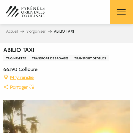
Aller
au
contenu
principal
Accueil
S’organiser
ABILIO TAXI
ABILIO TAXI
TAXI/NAVETTE
TRANSPORT DE BAGAGES
TRANSPORT DE VÉLOS
66190 Collioure
M'y rendre
Ajouter aux favoris
Partager