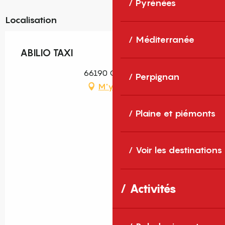
Pyrénées
Localisation
Méditerranée
ABILIO TAXI
66190 Collioure
Perpignan
M'y rendre
Plaine et piémonts
Voir les destinations
Activités