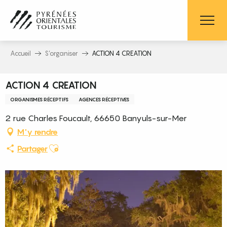
Aller
au
contenu
principal
Accueil
S’organiser
ACTION 4 CREATION
ACTION 4 CREATION
ORGANISMES RÉCEPTIFS
AGENCES RÉCEPTIVES
2 rue Charles Foucault, 66650 Banyuls-sur-Mer
M'y rendre
Ajouter aux favoris
Partager