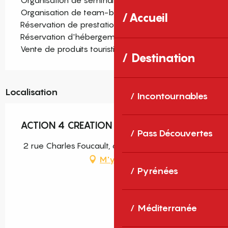
Organisation de team-building
Accueil
Réservation de prestations annexes
Réservation d'hébergements
Vente de produits touristiques
Destination
Localisation
Incontournables
ACTION 4 CREATION
Pass Découvertes
2 rue Charles Foucault, 66650 Banyuls-sur-Mer
M'y rendre
Pyrénées
Méditerranée