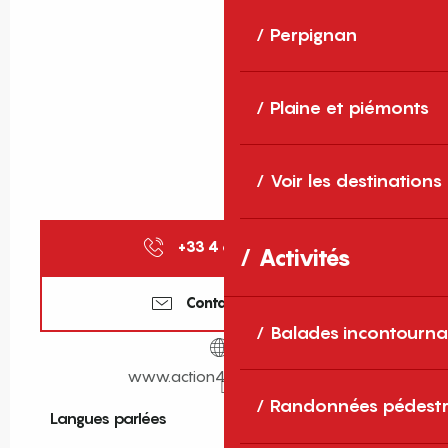
Perpignan
Plaine et piémonts
Voir les destinations
+33 4 68 81 34
▒▒
Activités
Contactez-nous
Balades incontourna
www.action4creation.com
Randonnées pédestr
Langues parlées
Langues parlées