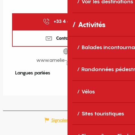
Voir les destinations
+33 4 68 39 01
▒▒
Activités
Contactez-nous
Balades incontourna
www.amelie-les-bains.com
Randonnées pédestr
Langues parlées
Langues parlées
Vélos
Sites touristiques
Signaler une erreur