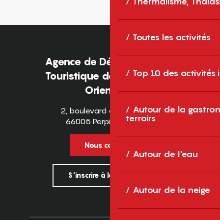
Thermalisme, Thalas
Toutes les activités
Agence de Développement
Top 10 des activités
Touristique des Pyrénées-
Orientales
Autour de la gastron
2, boulevard des Pyrénées
terroirs
66005 Perpignan Cedex
Nous contacter
Autour de l'eau
S'inscrire à la newsletter
Autour de la neige