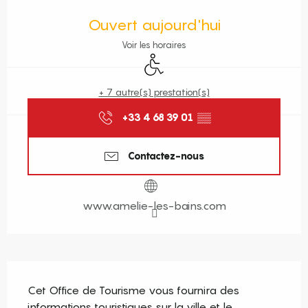
Ouverture et coordonnées
Ouvert aujourd'hui
Voir les horaires
Accès handicapés
+ 7 autre(s) prestation(s)
+33 4 68 39 01
▒▒
Contactez-nous
www.amelie-les-bains.com
Description
Cet Office de Tourisme vous fournira des 
informations touristiques sur la ville et le 