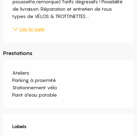
poussette,remorque) Tarifs dégressifs ! Possibilité 
de livraison. Réparation et entretien de tous 
types de VÉLOS & TROTTINETTES....
Lire la suite
Prestations
Ateliers
Parking à proximité
Stationnement vélo
Point d'eau potable
Offres de prestations
Labels
Labels