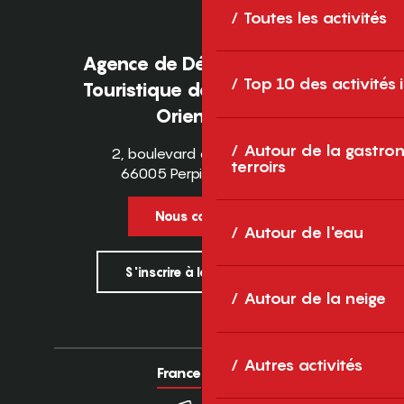
Toutes les activités
Agence de Développement
Top 10 des activités
Touristique des Pyrénées-
Orientales
Autour de la gastron
2, boulevard des Pyrénées
terroirs
66005 Perpignan Cedex
Nous contacter
Autour de l'eau
S'inscrire à la newsletter
Autour de la neige
Autres activités
France
Europe