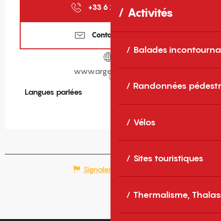
+33 6 19 76 27
▒▒
Activités
Contactez-nous
Balades incontourna
www.argelesvelos.fr
Randonnées pédestr
Langues parlées
Langues parlées
Vélos
Sites touristiques
Signaler une erreur
Thermalisme, Thalas