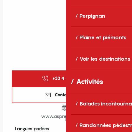
Perpignan
Plaine et piémonts
Voir les destinations
+33 4 68 28 32
▒▒
Activités
Contactez-nous
Balades incontourna
www.aspres-thuir.com
Randonnées pédestr
Langues parlées
Langues parlées