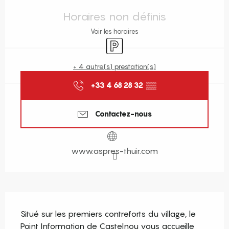
Ouverture et coordonnées
Horaires non définis
Voir les horaires
Parking
+ 4 autre(s) prestation(s)
+33 4 68 28 32
▒▒
Contactez-nous
www.aspres-thuir.com
Description
Situé sur les premiers contreforts du village, le 
Point Information de Castelnou vous accueille 