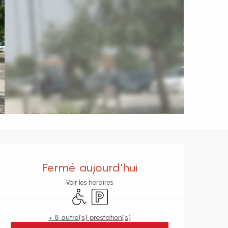
Ouverture et coordonnées
Fermé aujourd'hui
Voir les horaires
Accès handicapés
Parking
+ 8 autre(s) prestation(s)