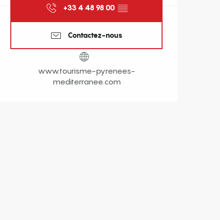
+33 4 48 98 00
▒▒
Contactez-nous
www.tourisme-pyrenees-
mediterranee.com