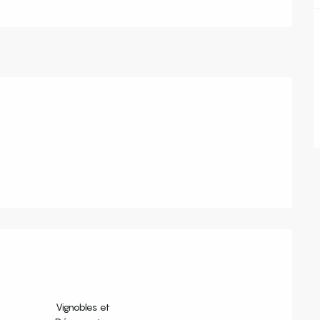
s
Vignobles et