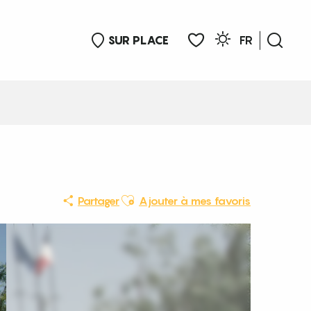
SUR PLACE
FR
Rech
Voir les favoris
Ajouter aux favoris
Partager
Ajouter à mes favoris