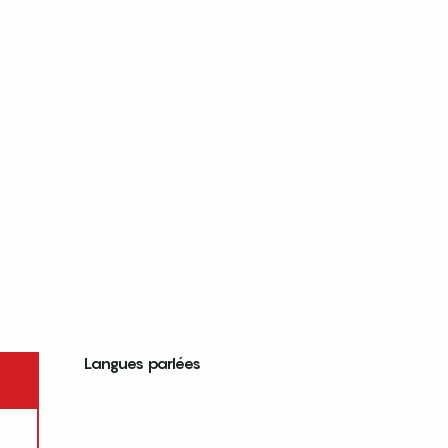
Langues parlées
Langues parlées