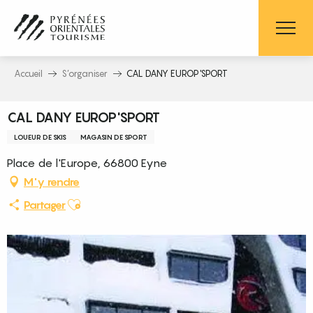
Aller
au
contenu
principal
Accueil
S’organiser
CAL DANY EUROP'SPORT
CAL DANY EUROP'SPORT
LOUEUR DE SKIS
MAGASIN DE SPORT
Place de l'Europe, 66800 Eyne
M'y rendre
Ajouter aux favoris
Partager