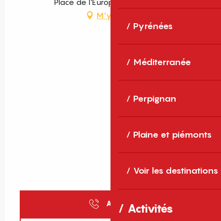
Place de l'Europe, 66800 Eyne
M'y rendre
Pyrénées
Méditerranée
Perpignan
Plaine et piémonts
Voir les destinations
Appeler
Activités