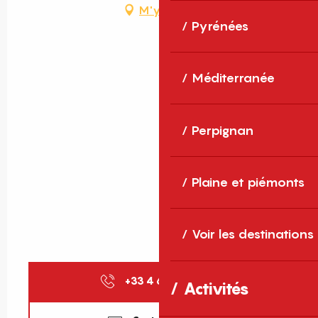
M'y rendre
Pyrénées
Méditerranée
Perpignan
Plaine et piémonts
Voir les destinations
+33 4 68 04 79
▒▒
Activités