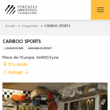
Aller
au
contenu
principal
Accueil
S’organiser
CARIBOO SPORTS
CARIBOO SPORTS
LOUEUR DE SKIS
MAGASIN DE SPORT
Place de l'Europe, 66800 Eyne
M'y rendre
Ajouter aux favoris
Partager