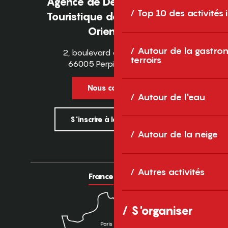
Agence de Développement
Top 10 des activités
Touristique des Pyrénées-
Orientales
Autour de la gastron
2, boulevard des Pyrénées
terroirs
66005 Perpignan Cedex
Nous contacter
Autour de l'eau
S'inscrire à la newsletter
Autour de la neige
Autres activités
France
Europe
S'organiser