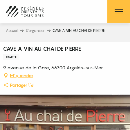
Aller
au
contenu
principal
Accueil
S’organiser
CAVE A VIN AU CHAI DE PIERRE
CAVE A VIN AU CHAI DE PIERRE
CAVISTE
9 avenue de la Gare, 66700 Argelès-sur-Mer
M'y rendre
Ajouter aux favoris
Partager