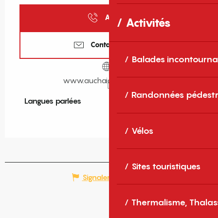
Appeler
Activités
Contactez-nous
Balades incontourna
www.auchaidepierre.com
Randonnées pédestr
Langues parlées
Langues parlées
Vélos
Sites touristiques
Signaler une erreur
Thermalisme, Thalas