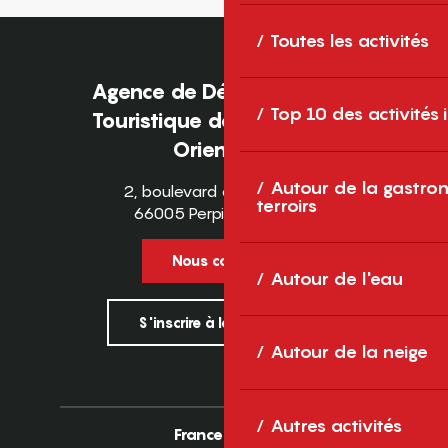
Toutes les activités
Agence de Développement
Top 10 des activités
Touristique des Pyrénées-
Orientales
Autour de la gastron
2, boulevard des Pyrénées
terroirs
66005 Perpignan Cedex
Nous contacter
Autour de l'eau
S'inscrire à la newsletter
Autour de la neige
Autres activités
France
Europe