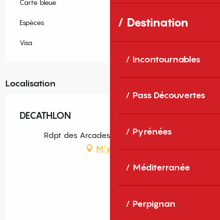
Carte bleue
Destination
Espèces
Visa
Incontournables
Localisation
Pass Découvertes
DECATHLON
Pyrénées
Rdpt des Arcades, 66000 Perpignan
M'y rendre
Méditerranée
Perpignan