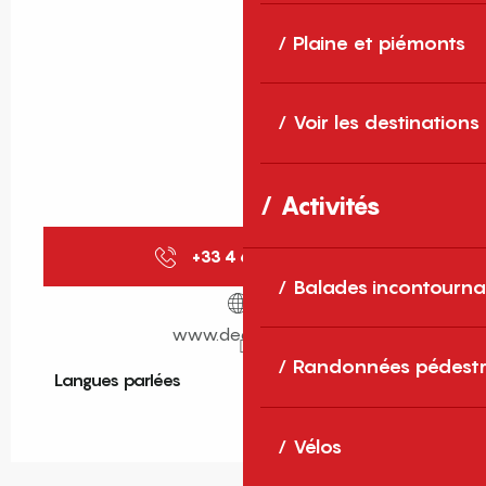
Plaine et piémonts
Voir les destinations
Activités
+33 4 68 55 72
▒▒
Balades incontourna
www.decathlon.fr
Randonnées pédestr
Langues parlées
Langues parlées
Vélos