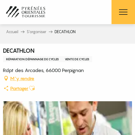
Aller
au
contenu
principal
Accueil
S’organiser
DECATHLON
DECATHLON
RÉPARATION DÉPANNAGE DE CYCLES
VENTE DE CYCLES
Rdpt des Arcades, 66000 Perpignan
M'y rendre
Ajouter aux favoris
Partager