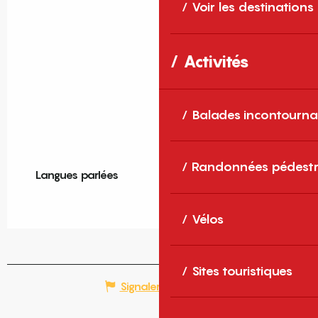
Voir les destinations
Activités
Balades incontourna
Randonnées pédestr
Langues parlées
Langues parlées
Vélos
Sites touristiques
Signaler une erreur