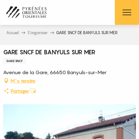
Aller
au
contenu
principal
Accueil
S’organiser
GARE SNCF DE BANYULS SUR MER
GARE SNCF DE BANYULS SUR MER
GARE SNCF
Avenue de la Gare, 66650 Banyuls-sur-Mer
M'y rendre
Ajouter aux favoris
Partager