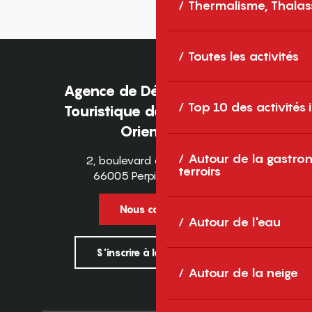
Thermalisme, Thalas
Toutes les activités
Agence de Développement
Top 10 des activités
Touristique des Pyrénées-
Orientales
Autour de la gastron
2, boulevard des Pyrénées
terroirs
66005 Perpignan Cedex
Nous contacter
Autour de l'eau
S'inscrire à la newsletter
Autour de la neige