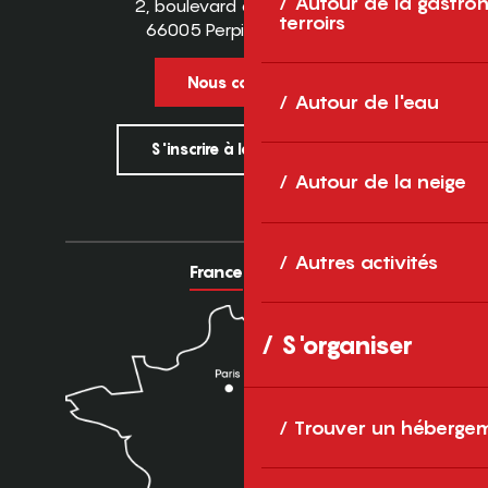
Autour de la gastron
2, boulevard des Pyrénées
terroirs
66005 Perpignan Cedex
Nous contacter
Autour de l'eau
S'inscrire à la newsletter
Autour de la neige
Autres activités
France
Europe
S'organiser
Trouver un héberge