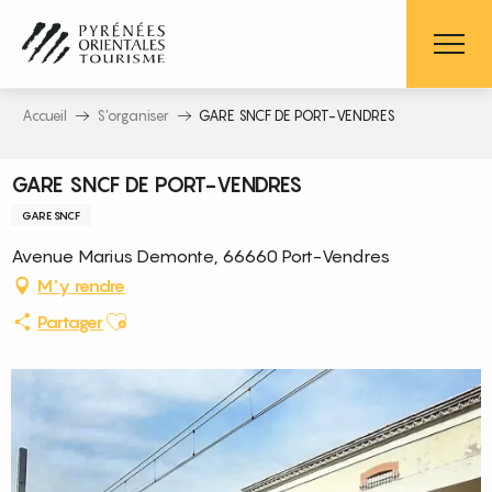
Aller
au
contenu
principal
Accueil
S’organiser
GARE SNCF DE PORT-VENDRES
GARE SNCF DE PORT-VENDRES
GARE SNCF
Avenue Marius Demonte, 66660 Port-Vendres
M'y rendre
Ajouter aux favoris
Partager