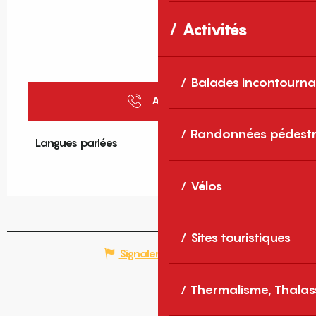
Activités
Balades incontourna
Appeler
Randonnées pédestr
Langues parlées
Langues parlées
Vélos
Sites touristiques
Signaler une erreur
Thermalisme, Thalas