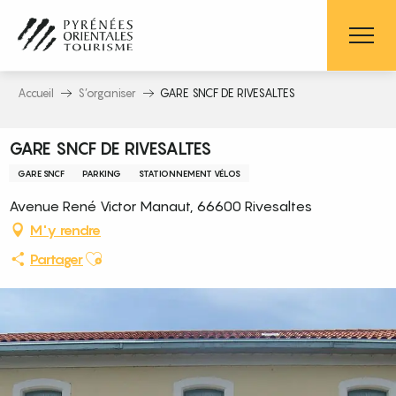
Aller
au
contenu
principal
Accueil
S’organiser
GARE SNCF DE RIVESALTES
GARE SNCF DE RIVESALTES
GARE SNCF
PARKING
STATIONNEMENT VÉLOS
Avenue René Victor Manaut, 66600 Rivesaltes
M'y rendre
Ajouter aux favoris
Partager