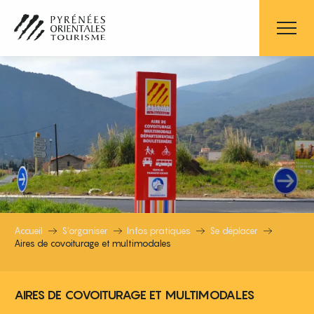
Aller
au
contenu
principal
AIRES DE COVOITURAGE ET MULTI
Accueil
S’organiser
Infos pratiques
Se déplacer
Aires de covoiturage et multimodales
AIRES DE COVOITURAGE ET MULTIMODALES