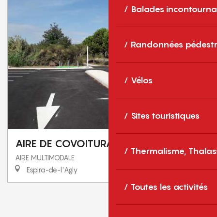
Balades incontourna
Randonnées pédestr
Vélos
Sites touristiques
AIRE DE COVOITURAGE LE CASOT
Thermalisme, Thalas
AIRE MULTIMODALE
Espira-de-l'Agly
Toutes les activités
1
2
❯
❯❯