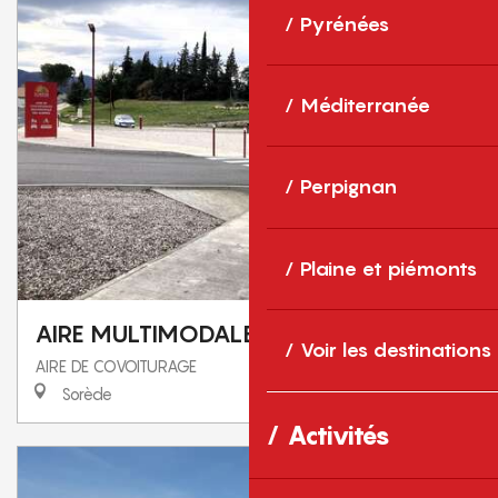
Pyrénées
Méditerranée
Perpignan
Plaine et piémonts
AIRE MULTIMODALE DES ALBERES
Voir les destinations
AIRE DE COVOITURAGE
Sorède
Activités