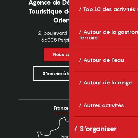
Agence de Développement
Top 10 des activités
Touristique des Pyrénées-
Orientales
Autour de la gastron
2, boulevard des Pyrénées
terroirs
66005 Perpignan Cedex
Nous contacter
Autour de l'eau
S'inscrire à la newsletter
Autour de la neige
Autres activités
France
Europe
S'organiser