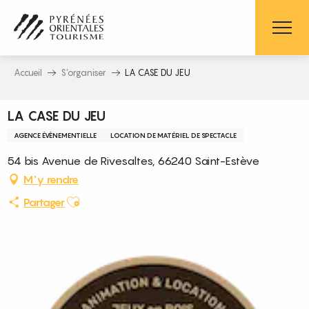
Aller
au
contenu
principal
Accueil
S’organiser
LA CASE DU JEU
LA CASE DU JEU
AGENCE ÉVÈNEMENTIELLE
LOCATION DE MATÉRIEL DE SPECTACLE
54 bis Avenue de Rivesaltes, 66240 Saint-Estève
M'y rendre
Ajouter aux favoris
Partager