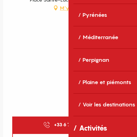
M'y rendre
Pyrénées
Méditerranée
Perpignan
Plaine et piémonts
Voir les destinations
+33 6 74 82 43
▒▒
Activités