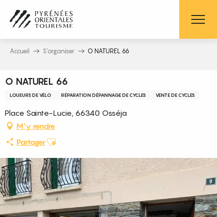
Aller
au
contenu
principal
Accueil
S’organiser
O NATUREL 66
O NATUREL 66
LOUEURS DE VÉLO
RÉPARATION DÉPANNAGE DE CYCLES
VENTE DE CYCLES
Place Sainte-Lucie, 66340 Osséja
M'y rendre
Ajouter aux favoris
Partager