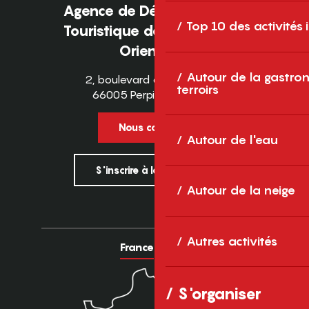
Agence de Développement
Top 10 des activités
Touristique des Pyrénées-
Orientales
Autour de la gastron
2, boulevard des Pyrénées
terroirs
66005 Perpignan Cedex
Nous contacter
Autour de l'eau
S'inscrire à la newsletter
Autour de la neige
Autres activités
France
Europe
S'organiser