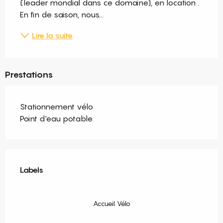
(leader mondial dans ce domaine), en location . 
En fin de saison, nous...
Lire la suite
Prestations
Stationnement vélo
Point d'eau potable
Offres de prestations
Labels
Labels
Accueil Vélo