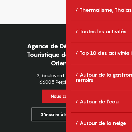
Thermalisme, Thalas
Toutes les activités
Agence de Développement
Top 10 des activités
Touristique des Pyrénées-
Orientales
Autour de la gastron
2, boulevard des Pyrénées
terroirs
66005 Perpignan Cedex
Nous contacter
Autour de l'eau
S'inscrire à la newsletter
Autour de la neige