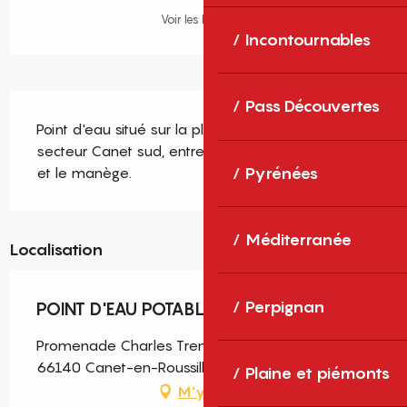
Voir les horaires
Incontournables
Description
Pass Découvertes
Point d'eau situé sur la place Charles Trénet, 
secteur Canet sud, entre la structure du bateau 
Pyrénées
et le manège.
Méditerranée
Localisation
Perpignan
POINT D'EAU POTABLE
Promenade Charles Trenet, Place Charles Trénet,
66140 Canet-en-Roussillon
Plaine et piémonts
M'y rendre