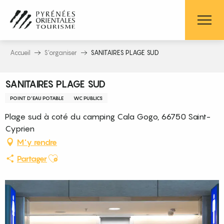
Aller
au
contenu
principal
Accueil
S’organiser
SANITAIRES PLAGE SUD
SANITAIRES PLAGE SUD
POINT D'EAU POTABLE
WC PUBLICS
Plage sud à coté du camping Cala Gogo, 66750 Saint-
Cyprien
M'y rendre
Ajouter aux favoris
Partager