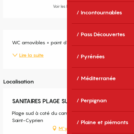
Voir les horaires
Incontournables
Description
Pass Découvertes
WC amovibles + point d'eau. Ouvert en saison.
Lire la suite
Pyrénées
Méditerranée
Localisation
Perpignan
SANITAIRES PLAGE SUD
Plage sud à coté du camping Cala Gogo, 66750
Saint-Cyprien
Plaine et piémonts
M'y rendre