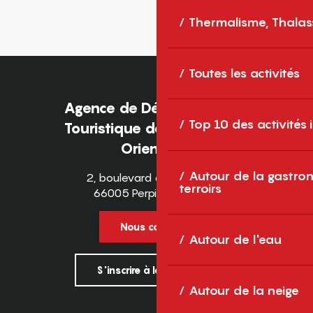
Thermalisme, Thalas
Toutes les activités
Agence de Développement
Top 10 des activités
Touristique des Pyrénées-
Orientales
Autour de la gastron
2, boulevard des Pyrénées
terroirs
66005 Perpignan Cedex
Nous contacter
Autour de l'eau
S'inscrire à la newsletter
Autour de la neige