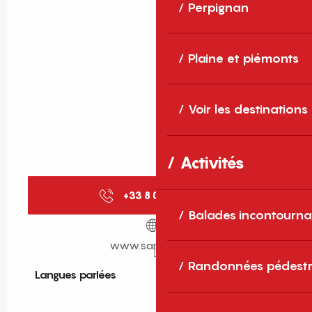
Perpignan
Plaine et piémonts
Voir les destinations
Activités
+33 8 00 80 03
▒▒
Balades incontourna
www.sankeo.com
Randonnées pédestr
Langues parlées
Langues parlées