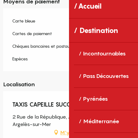
Moyens de paiement
Accueil
Carte bleue
Destination
Cartes de paiement
Chèques bancaires et postaux
Incontournables
Espèces
Pass Découvertes
Localisation
Pyrénées
TAXIS CAPEILLE SUCCESSEURS
2 Rue de la République, Argelès-Village, 66700
Méditerranée
Argelès-sur-Mer
M'y rendre