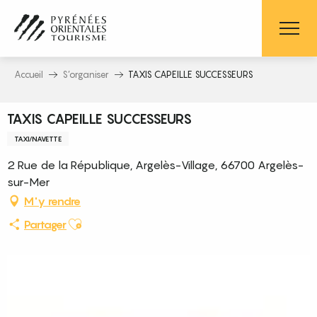
Aller
au
contenu
principal
Accueil
S’organiser
TAXIS CAPEILLE SUCCESSEURS
TAXIS CAPEILLE SUCCESSEURS
TAXI/NAVETTE
2 Rue de la République, Argelès-Village, 66700 Argelès-
sur-Mer
M'y rendre
Ajouter aux favoris
Partager