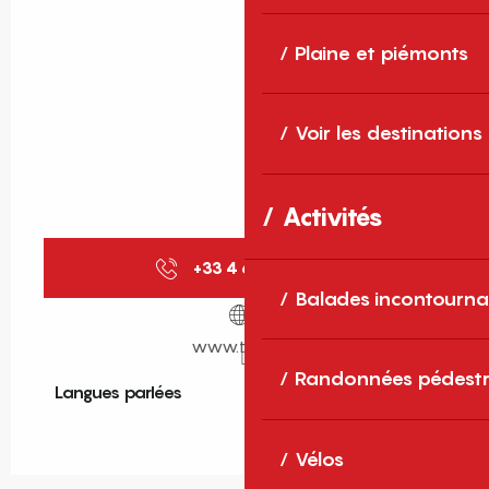
Plaine et piémonts
Voir les destinations
Activités
+33 4 68 52 50
▒▒
Balades incontourna
www.thrifty.fr
Randonnées pédestr
Langues parlées
Langues parlées
Vélos