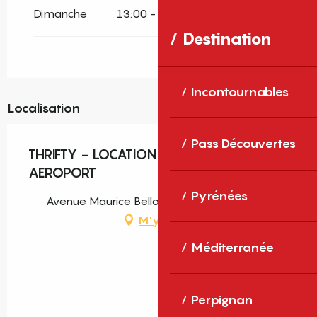
Dimanche
13:00 - 20:00
Destination
Incontournables
Localisation
Pass Découvertes
THRIFTY - LOCATION DE VOITURES
AEROPORT
Pyrénées
Avenue Maurice Bellonte, 66000 Perpignan
M'y rendre
Méditerranée
Perpignan