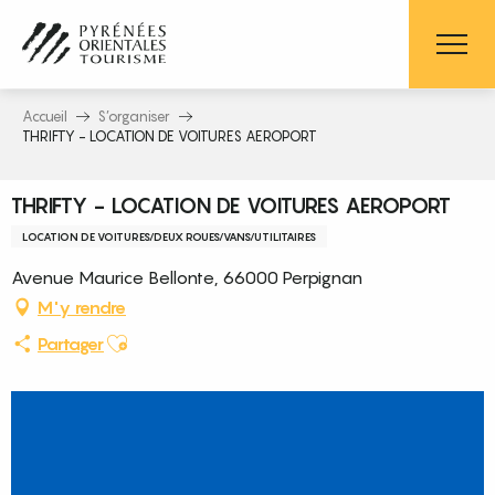
Aller
au
contenu
principal
Accueil
S’organiser
THRIFTY - LOCATION DE VOITURES AEROPORT
THRIFTY - LOCATION DE VOITURES AEROPORT
LOCATION DE VOITURES/DEUX ROUES/VANS/UTILITAIRES
Avenue Maurice Bellonte, 66000 Perpignan
M'y rendre
Ajouter aux favoris
Partager