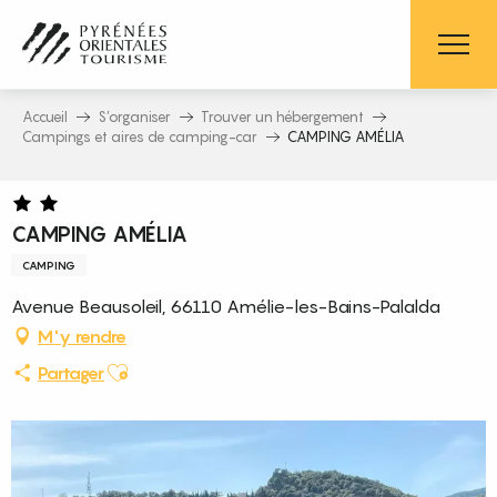
Aller
au
contenu
principal
Accueil
S’organiser
Trouver un hébergement
Campings et aires de camping-car
CAMPING AMÉLIA
CAMPING AMÉLIA
CAMPING
Avenue Beausoleil, 66110 Amélie-les-Bains-Palalda
M'y rendre
Ajouter aux favoris
Partager