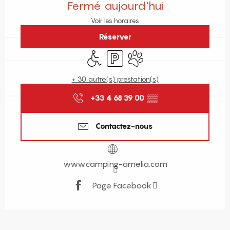
Fermé aujourd'hui
Voir les horaires
Réserver
Accès handicapés
Parking
Animaux acceptés
+ 30 autre(s) prestation(s)
+33 4 68 39 00
▒▒
Contactez-nous
www.camping-amelia.com
Page Facebook