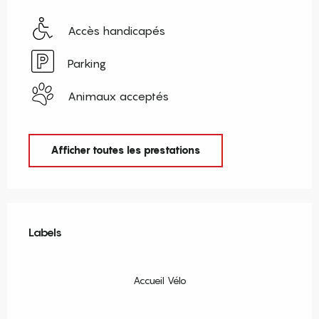
Accès handicapés
Parking
Animaux acceptés
Afficher toutes les prestations
Offres de prestations
Labels
Labels
Accueil Vélo