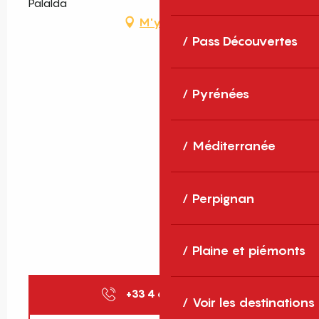
Palalda
M'y rendre
Pass Découvertes
Pyrénées
Méditerranée
Perpignan
Plaine et piémonts
+33 4 68 39 00
▒▒
Voir les destinations