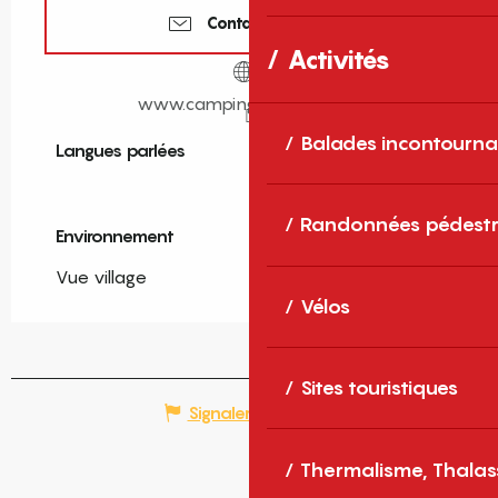
Contactez-nous
Activités
www.camping-amelia.com
Balades incontourna
Langues parlées
Langues parlées
Randonnées pédestr
Environnement
Environnement
Vue village
Vélos
Sites touristiques
Signaler une erreur
Thermalisme, Thalas