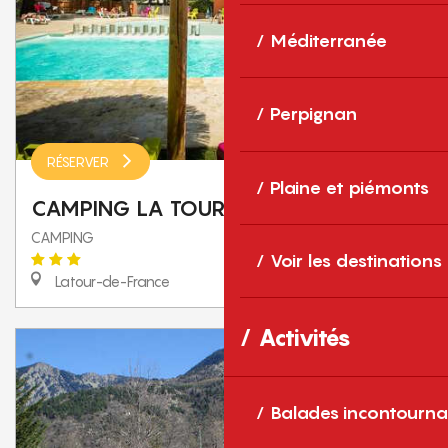
Méditerranée
Perpignan
RÉSERVER
Plaine et piémonts
CAMPING LA TOUR DE FRANCE
CAMPING
Voir les destinations
Latour-de-France
Activités
Balades incontourna