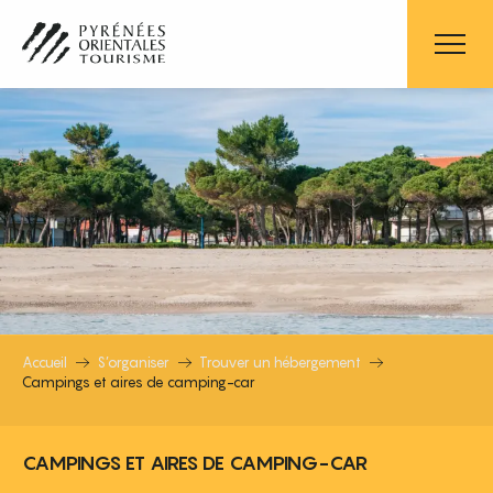
Aller
au
contenu
principal
CAMPINGS ET AIRES DE CAMPING
Accueil
S’organiser
Trouver un hébergement
Campings et aires de camping-car
CAMPINGS ET AIRES DE CAMPING-CAR