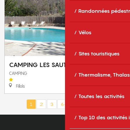
Randonnées pédestr
Vélos
Sites touristiques
CAMPING LES SAUTERELLES
CAMPING
Thermalisme, Thalas
Fillols
Toutes les activités
1
2
3
6+
12+
18
❯
❯❯
Top 10 des activités