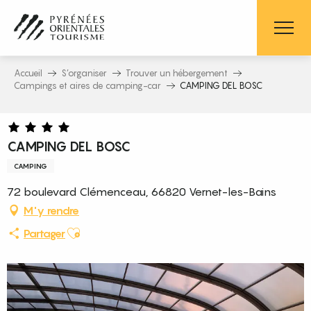
Aller
au
contenu
principal
Accueil
S’organiser
Trouver un hébergement
Campings et aires de camping-car
CAMPING DEL BOSC
CAMPING DEL BOSC
CAMPING
72 boulevard Clémenceau, 66820 Vernet-les-Bains
M'y rendre
Ajouter aux favoris
Partager