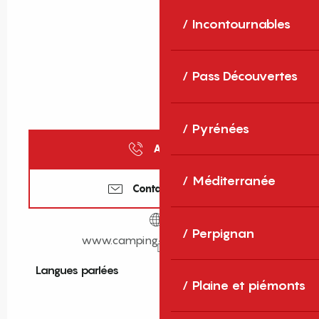
Incontournables
Pass Découvertes
Pyrénées
Appeler
Méditerranée
Contactez-nous
Perpignan
www.camping-del-bosc.com
Langues parlées
Langues parlées
Plaine et piémonts