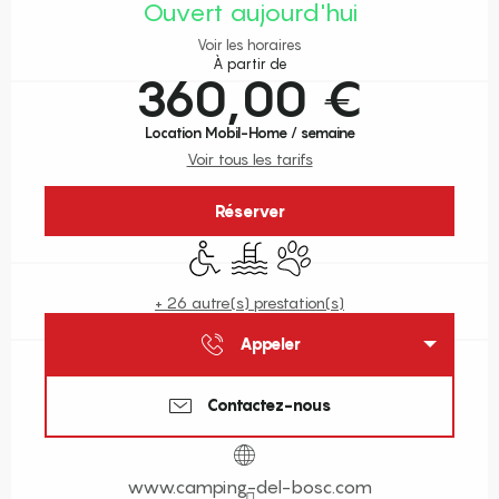
Ouvert aujourd'hui
Voir les horaires
À partir de
360,00 €
Location Mobil-Home / semaine
Voir tous les tarifs
Réserver
Accès handicapés
Piscine
Animaux acceptés
+ 26 autre(s) prestation(s)
Appeler
Contactez-nous
www.camping-del-bosc.com