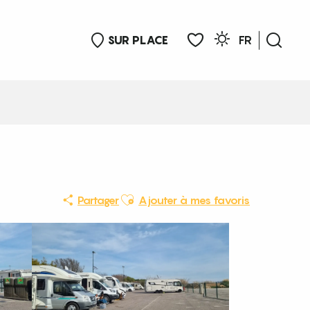
SUR PLACE
FR
Rech
Voir les favoris
Ajouter aux favoris
Partager
Ajouter à mes favoris