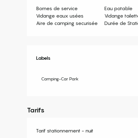
Bornes de service
Eau potable
Vidange eaux usées
Vidange toilet
Aire de camping securisée
Durée de Stat
Offres de prestation
Labels
Labels
Camping-Car Park
Tarifs
Tarif stationnement - nuit