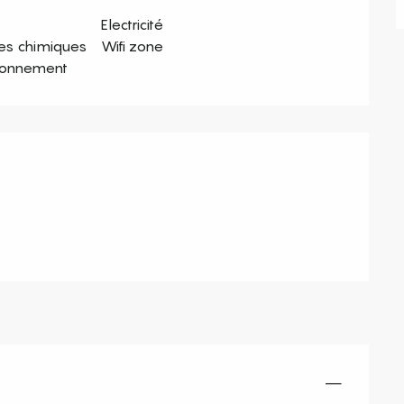
Electricité
tes chimiques
Wifi zone
ionnement
s
—