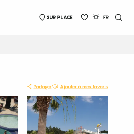
SUR PLACE
FR
Rech
Voir les favoris
Ajouter aux favoris
Partager
Ajouter à mes favoris