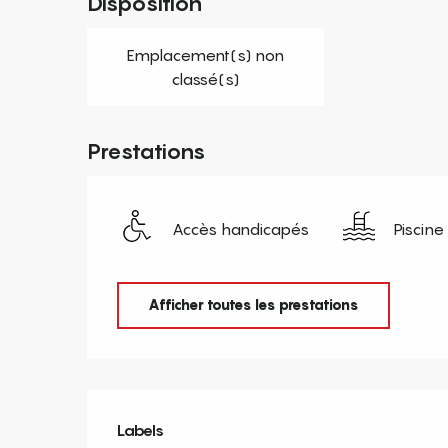
Disposition
Emplacement(s) non
classé(s)
Prestations
Accès handicapés
Piscine
Afficher toutes les prestations
Offres de prestation
Labels
Labels