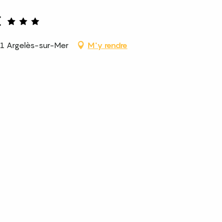
E
01 Argelès-sur-Mer
M'y rendre