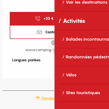
Voir les destinations
+33 4 68 86 12
▒▒
Activités
Contactez-nous
Balades incontourna
www.camping-la-presquile.com
Randonnées pédestr
Langues parlées
Langues parlées
Vélos
Sites touristiques
Signaler une erreur