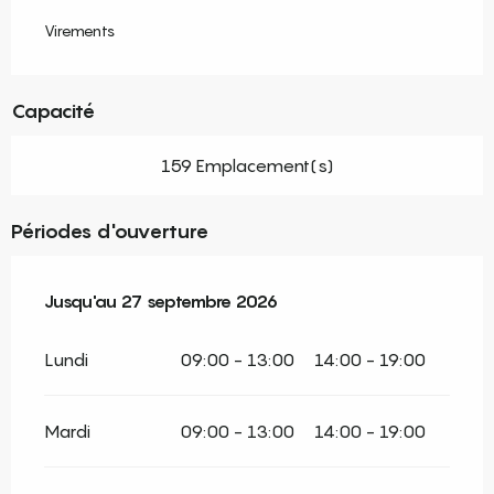
Virements
Capacité
159 Emplacement(s)
Périodes d'ouverture
Du
Jusqu'au
1 juillet 2026
27 septembre 2026
au
27 septembre 2026
Lundi
09:00 - 13:00
14:00 - 19:00
Mardi
09:00 - 13:00
14:00 - 19:00