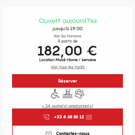
Ouverture et coordonnées
Ouvert aujourd'hui
jusqu'à 19:00
Voir les horaires
À partir de
182,00 €
Location Mobil-Home / semaine
Voir tous les tarifs
Réserver
Accès handicapés
Piscine
Animaux acceptés
+ 34 autre(s) prestation(s)
+33 4 68 86 12
▒▒
Contactez-nous