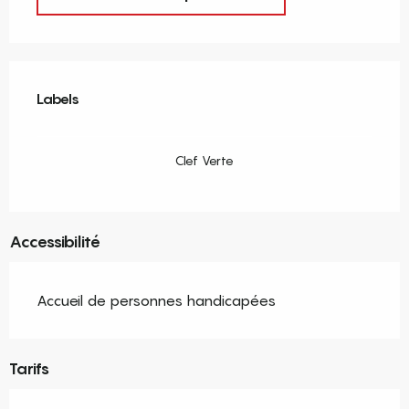
Offres de prestations
Labels
Labels
Clef Verte
Accessibilité
Accueil de personnes handicapées
Tarifs