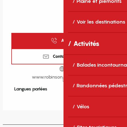
Plaine et piémonts
Voir les destinations
Appeler
Activités
Contactez-nous
Balades incontourna
www.robinson-cerdagne.com
Randonnées pédestr
Langues parlées
Langues parlées
Vélos