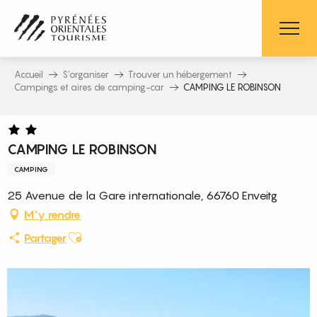
Aller
au
contenu
principal
Accueil
S’organiser
Trouver un hébergement
Campings et aires de camping-car
CAMPING LE ROBINSON
CAMPING LE ROBINSON
CAMPING
25 Avenue de la Gare internationale, 66760 Enveitg
M'y rendre
Ajouter aux favoris
Partager