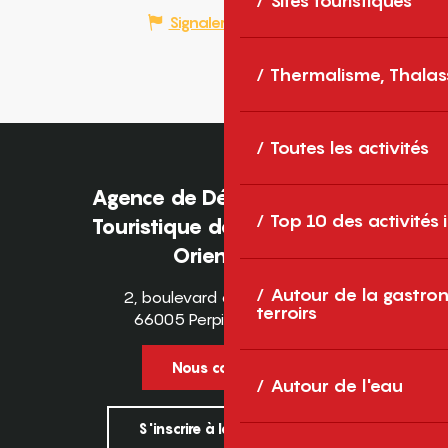
Sites touristiques
Signaler une erreur
Thermalisme, Thalas
Toutes les activités
Agence de Développement
Top 10 des activités
Touristique des Pyrénées-
Orientales
Autour de la gastron
2, boulevard des Pyrénées
terroirs
66005 Perpignan Cedex
Nous contacter
Autour de l'eau
S'inscrire à la newsletter