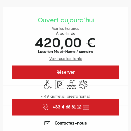
Ouverture et coordonnées
Ouvert aujourd'hui
Voir les horaires
À partir de
420,00 €
Location Mobil-Home / semaine
Voir tous les tarifs
Réserver
Accès handicapés
Parking
Piscine
Animaux acceptés
+ 49 autre(s) prestation(s)
+33 4 68 81 12
▒▒
Contactez-nous