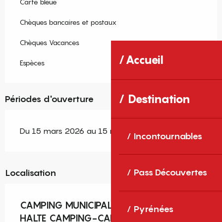
Carte bleue
Chèques bancaires et postaux
Chèques Vacances
Accueil
Espèces
Destination
Périodes d'ouverture
Du 15 mars 2026 au 15 novembre 2026
Incontournables
Pass Découvertes
Localisation
CAMPING MUNICIPAL LES RIVES DU LAC -
Pyrénées
HALTE CAMPING-CAR