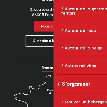
Autour de la gastron
2, boulevard des Pyrénées
terroirs
66005 Perpignan Cedex
Nous contacter
Autour de l'eau
S'inscrire à la newsletter
Autour de la neige
Autres activités
France
Europe
S'organiser
Trouver un héberge