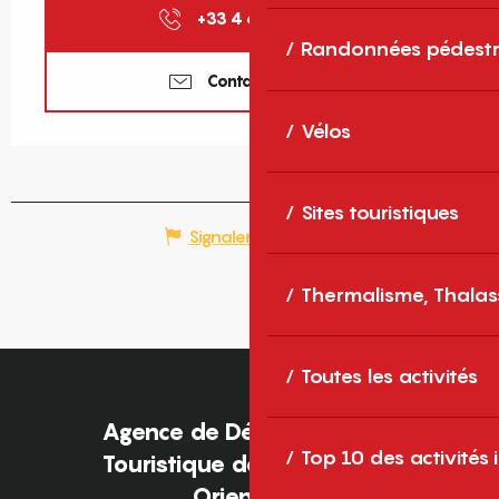
+33 4 68 55 83
▒▒
Randonnées pédestr
Contactez-nous
Vélos
Sites touristiques
Signaler une erreur
Thermalisme, Thalas
Toutes les activités
Agence de Développement
Top 10 des activités
Touristique des Pyrénées-
Orientales