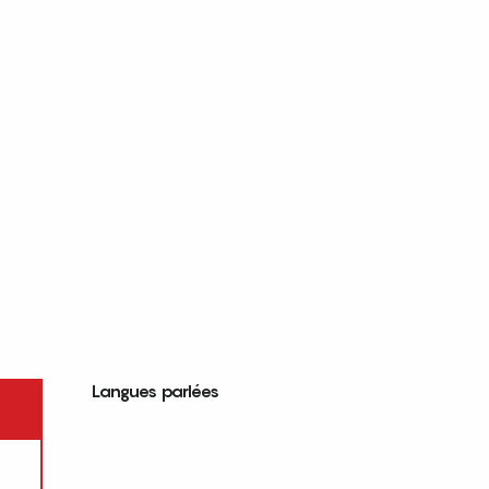
Langues parlées
Langues parlées