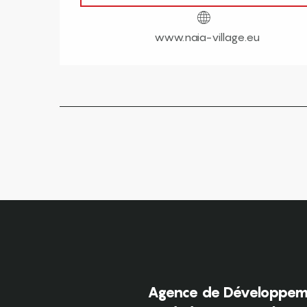
www.naia-village.eu
Agence de Développeme