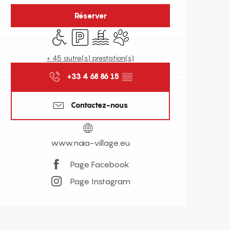
Réserver
Accès handicapés
Parking
Piscine
Animaux acceptés
+ 45 autre(s) prestation(s)
+33 4 68 86 15
▒▒
Contactez-nous
www.naia-village.eu
Page Facebook
Page Instagram