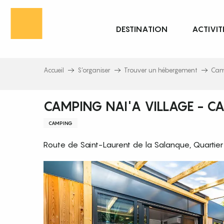
Aller
au
DESTINATION
ACTIVIT
contenu
principal
Accueil
S’organiser
Trouver un hébergement
Cam
CAMPING NAI'A VILLAGE - C
CAMPING
Route de Saint-Laurent de la Salanque, Quartier