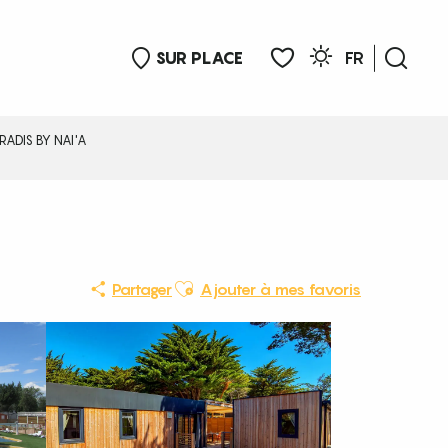
SUR PLACE
FR
Rech
Voir les favoris
ADIS BY NAI'A
Ajouter aux favoris
Partager
Ajouter à mes favoris