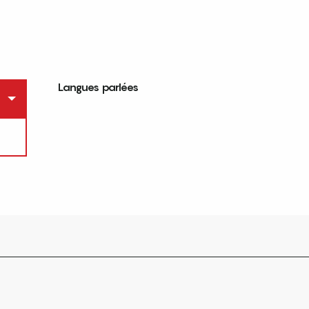
Langues parlées
Langues parlées