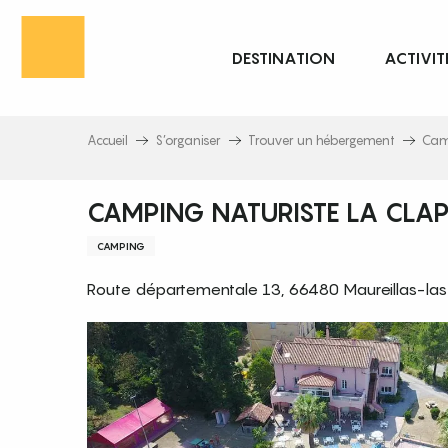
Aller
au
DESTINATION
ACTIVIT
contenu
principal
Accueil
S’organiser
Trouver un hébergement
Cam
CAMPING NATURISTE LA CLA
CAMPING
Route départementale 13, 66480 Maureillas-las-