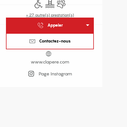
Accès handicapés
Piscine
Animaux acceptés
+ 27 autre(s) prestation(s)
Appeler
Contactez-nous
www.clapere.com
Page Instagram