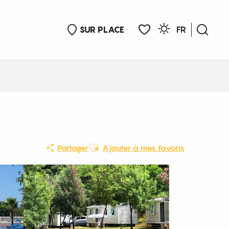
SUR PLACE
FR
Rech
Voir les favoris
Ajouter aux favoris
Partager
Ajouter à mes favoris