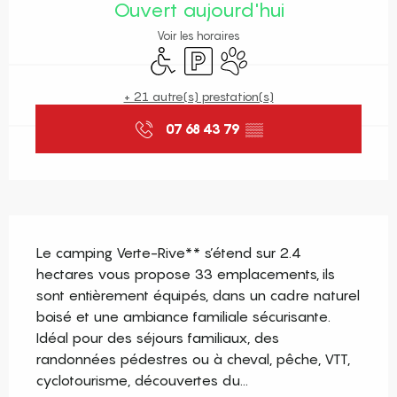
Ouvert aujourd'hui
Voir les horaires
Accès handicapés
Parking
Animaux acceptés
+ 21 autre(s) prestation(s)
07 68 43 79
▒▒
Description
Le camping Verte-Rive** s’étend sur 2.4 
hectares vous propose 33 emplacements, ils 
sont entièrement équipés, dans un cadre naturel 
boisé et une ambiance familiale sécurisante. 
Idéal pour des séjours familiaux, des 
randonnées pédestres ou à cheval, pêche, VTT, 
cyclotourisme, découvertes du...