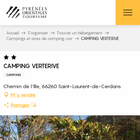
Aller
au
contenu
principal
Accueil
S’organiser
Trouver un hébergement
Campings et aires de camping-car
CAMPING VERTERIVE
CAMPING VERTERIVE
CAMPING
Chemin de l'Ille, 66260 Saint-Laurent-de-Cerdans
M'y rendre
Ajouter aux favoris
Partager