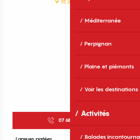
M'y rendre
Méditerranée
Perpignan
Plaine et piémonts
Voir les destinations
Activités
07 68 43 79
▒▒
Balades incontourna
Langues parlées
Langues parlées