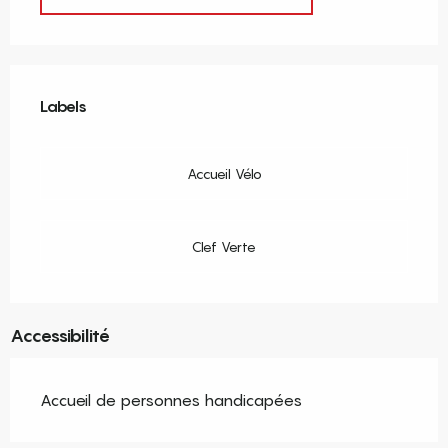
Offres de prestations
Labels
Labels
Accueil Vélo
Clef Verte
Accessibilité
Accueil de personnes handicapées