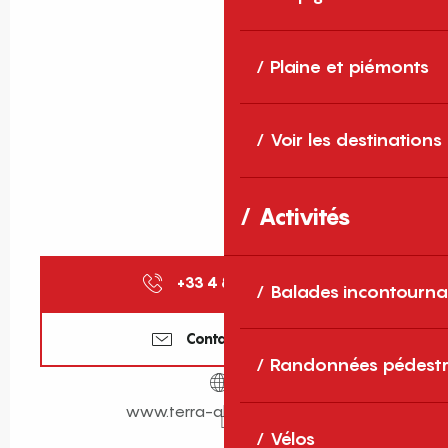
Plaine et piémonts
Voir les destinations
Activités
+33 4 87 83 04
▒▒
Balades incontourna
Contactez-nous
Randonnées pédestr
www.terra-alta-hotel.com
Vélos