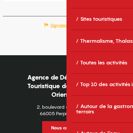
Sites touristiques
Signaler une erreur
Thermalisme, Thalas
Toutes les activités
Agence de Développement
Top 10 des activités
Touristique des Pyrénées-
Orientales
Autour de la gastron
2, boulevard des Pyrénées
terroirs
66005 Perpignan Cedex
Nous contacter