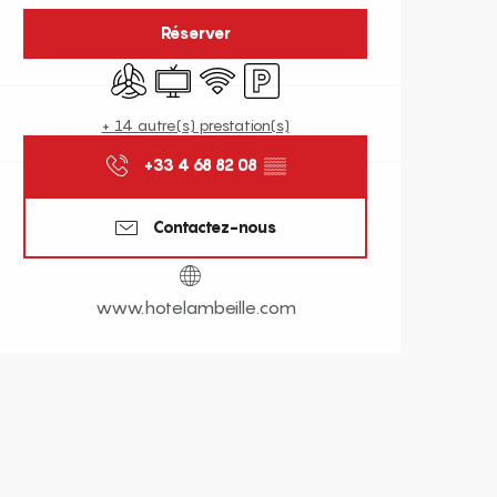
Réserver
Air conditionné
Télévision
WiFi
Parking
+ 14 autre(s) prestation(s)
+33 4 68 82 08
▒▒
Contactez-nous
www.hotelambeille.com