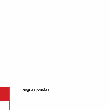
Langues parlées
Langues parlées