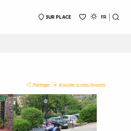
SUR PLACE
FR
Rech
Voir les favoris
Ajouter aux favoris
Partager
Ajouter à mes favoris