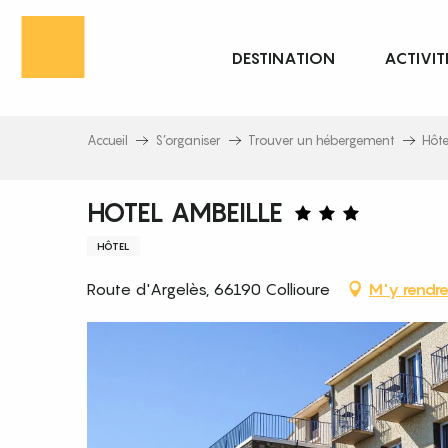
Aller
au
DESTINATION
ACTIVIT
contenu
principal
Accueil
S’organiser
Trouver un hébergement
Hôte
HOTEL AMBEILLE
HÔTEL
Route d'Argelès, 66190 Collioure
M'y rendr