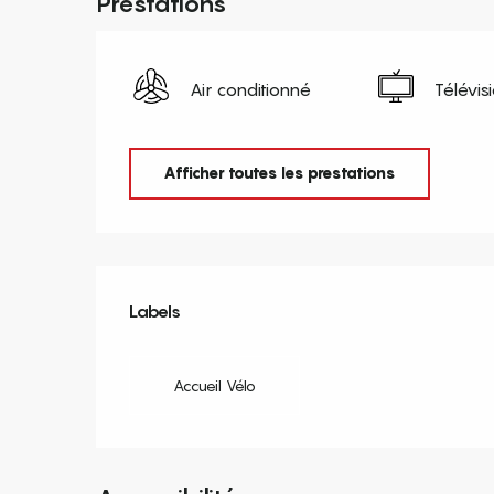
Prestations
Air conditionné
Télévis
Afficher toutes les prestations
Offres de prestation
Labels
Labels
Accueil Vélo