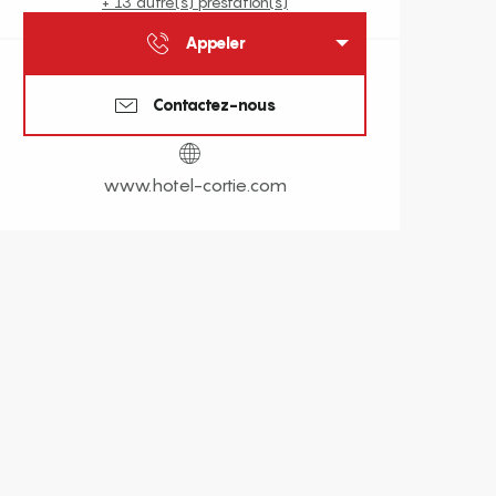
+ 13 autre(s) prestation(s)
Appeler
Contactez-nous
www.hotel-cortie.com