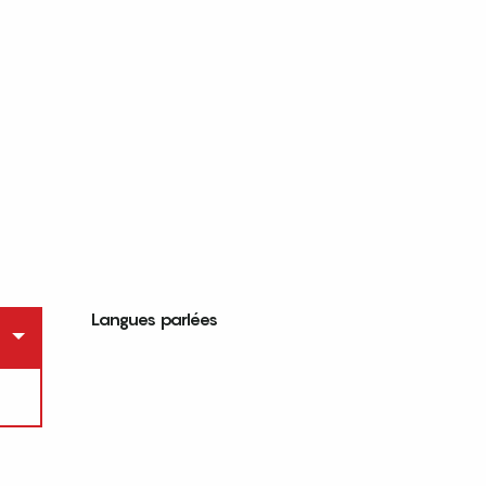
Langues parlées
Langues parlées