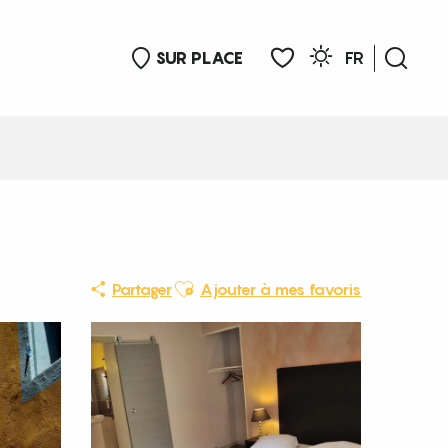
SUR PLACE
FR
Rech
Voir les favoris
Ajouter aux favoris
Partager
Ajouter à mes favoris