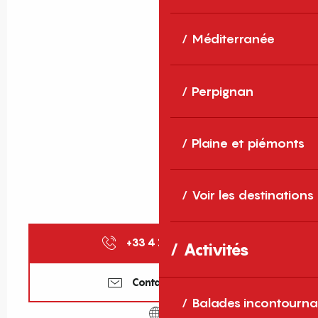
Méditerranée
Perpignan
Plaine et piémonts
Voir les destinations
+33 4 11 64 71
▒▒
Activités
Contactez-nous
Balades incontourna