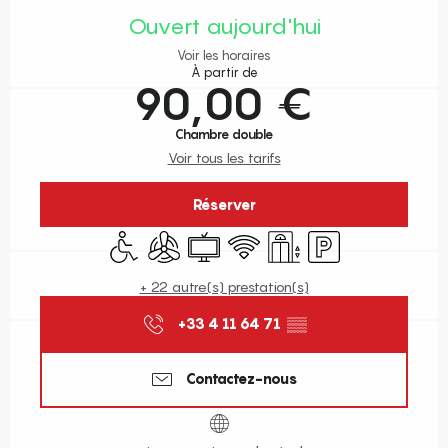
Ouvert aujourd'hui
Voir les horaires
À partir de
90,00 €
Chambre double
Voir tous les tarifs
Réserver
Accès handicapés
Air conditionné
Télévision
WiFi
Ascenseur
Parking
+ 22 autre(s) prestation(s)
+33 4 11 64 71
▒▒
Contactez-nous