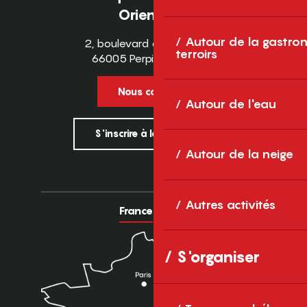
Orientales
Autour de la gastron
2, boulevard des Pyrénées
terroirs
66005 Perpignan Cedex
Nous contacter
Autour de l'eau
S'inscrire à la newsletter
Autour de la neige
Autres activités
France
Europe
S'organiser