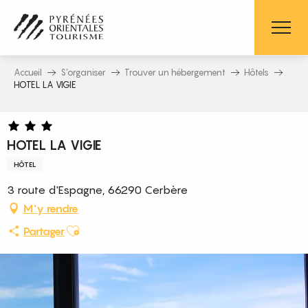
Aller
au
contenu
principal
Accueil
S’organiser
Trouver un hébergement
Hôtels
HOTEL LA VIGIE
HOTEL LA VIGIE
HÔTEL
3 route d'Espagne, 66290 Cerbère
M'y rendre
Ajouter aux favoris
Partager