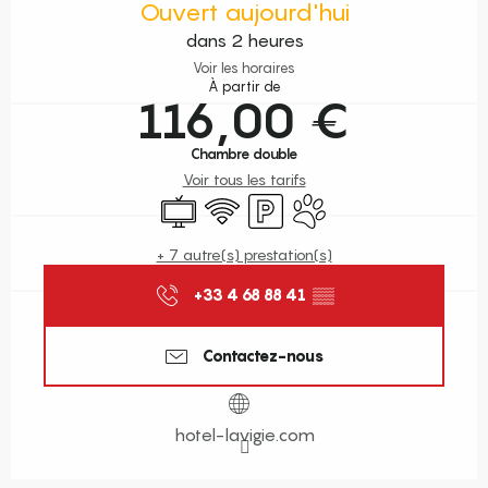
Ouvert aujourd'hui
dans 2 heures
Voir les horaires
À partir de
116,00 €
Chambre double
Voir tous les tarifs
Télévision
WiFi
Parking
Animaux acceptés
+ 7 autre(s) prestation(s)
+33 4 68 88 41
▒▒
Contactez-nous
hotel-lavigie.com