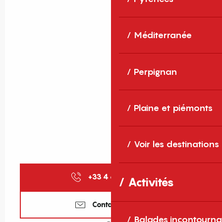
Méditerranée
Perpignan
Plaine et piémonts
Voir les destinations
+33 4 68 88 41
▒▒
Activités
Contactez-nous
Balades incontourna