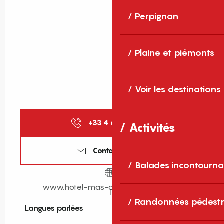
Perpignan
Plaine et piémonts
Voir les destinations
+33 4 68 82 04
▒▒
Activités
Contactez-nous
Balades incontourna
www.hotel-mas-des-citronniers.com
Randonnées pédestr
Langues parlées
Langues parlées