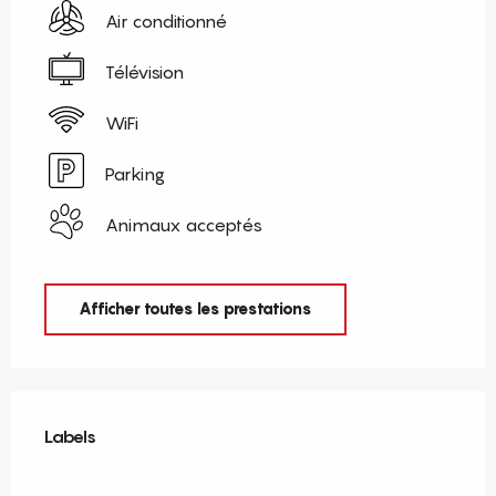
Air conditionné
Télévision
WiFi
Parking
Animaux acceptés
Afficher toutes les prestations
Offres de prestations
Labels
Labels