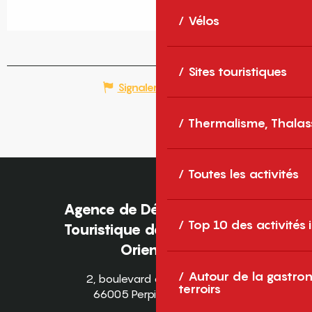
Vélos
Sites touristiques
Signaler une erreur
Thermalisme, Thalas
Toutes les activités
Agence de Développement
Top 10 des activités
Touristique des Pyrénées-
Orientales
Autour de la gastron
2, boulevard des Pyrénées
terroirs
66005 Perpignan Cedex