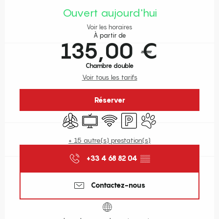
Ouvert aujourd'hui
Voir les horaires
À partir de
135,00 €
Chambre double
Voir tous les tarifs
Réserver
Air conditionné
Télévision
WiFi
Parking
Animaux acceptés
+ 15 autre(s) prestation(s)
+33 4 68 82 04
▒▒
Contactez-nous