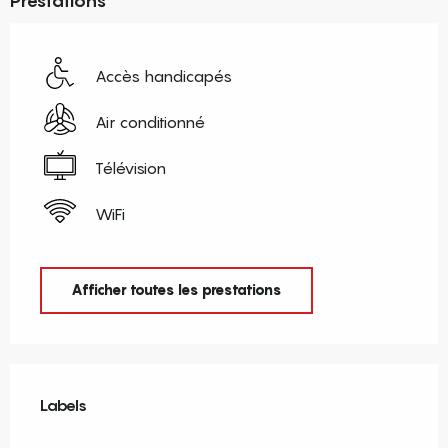
Prestations
Accès handicapés
Air conditionné
Télévision
WiFi
Afficher toutes les prestations
Offres de prestations
Labels
Labels