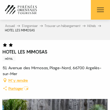
Aller
au
contenu
principal
Accueil
S’organiser
Trouver un hébergement
Hôtels
HOTEL LES MIMOSAS
HOTEL LES MIMOSAS
HÔTEL
51 Avenue des Mimosas, Plage-Nord, 66700 Argelès-
sur-Mer
M'y rendre
Ajouter aux favoris
Partager