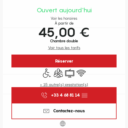
Ouverture et coordonnées
Ouvert aujourd'hui
Voir les horaires
À partir de
45,00 €
Chambre double
Voir tous les tarifs
Réserver
Accès handicapés
Air conditionné
Télévision
WiFi
+ 15 autre(s) prestation(s)
+33 4 68 81 14
▒▒
Contactez-nous