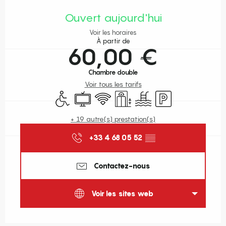
Ouverture et coordonnées
Ouvert aujourd'hui
Voir les horaires
À partir de
60,00 €
Chambre double
Voir tous les tarifs
Accès handicapés
Télévision
WiFi
Ascenseur
Piscine
Parking
+ 19 autre(s) prestation(s)
+33 4 68 05 52
▒▒
Contactez-nous
Voir les sites web