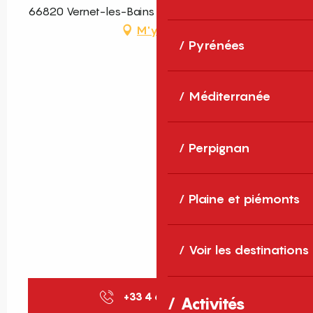
66820 Vernet-les-Bains
M'y rendre
Pyrénées
Méditerranée
Perpignan
Plaine et piémonts
Voir les destinations
+33 4 68 05 52
▒▒
Activités