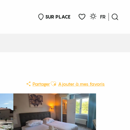
SUR PLACE
FR
Rech
Voir les favoris
Ajouter aux favoris
Partager
Ajouter à mes favoris