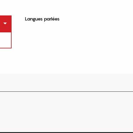
Langues parlées
Langues parlées