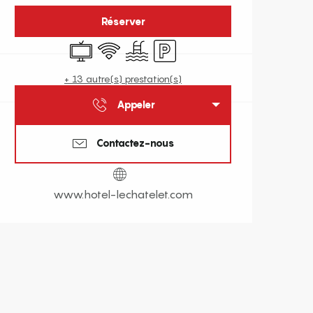
Réserver
Télévision
WiFi
Piscine
Parking
+ 13 autre(s) prestation(s)
Appeler
Contactez-nous
www.hotel-lechatelet.com