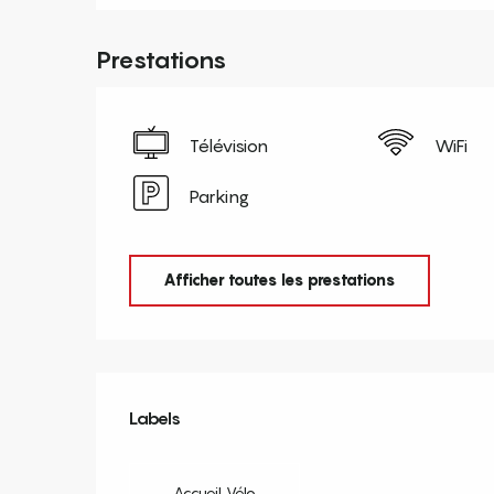
Prestations
Télévision
WiFi
Parking
Afficher toutes les prestations
Offres de prestation
Labels
Labels
Accueil Vélo