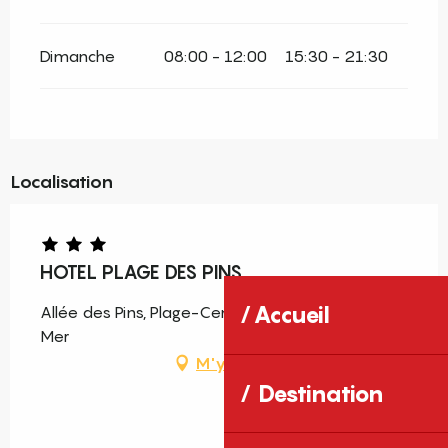
Dimanche
08:00 - 12:00
15:30 - 21:30
Localisation
HOTEL PLAGE DES PINS
Accueil
Allée des Pins, Plage-Centre, 66700 Argelès-sur-
Mer
M'y rendre
Destination