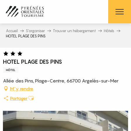
Aller
au
contenu
principal
Accueil
S’organiser
Trouver un hébergement
Hôtels
HOTEL PLAGE DES PINS
HOTEL PLAGE DES PINS
HÔTEL
Allée des Pins, Plage-Centre, 66700 Argelès-sur-Mer
M'y rendre
Ajouter aux favoris
Partager