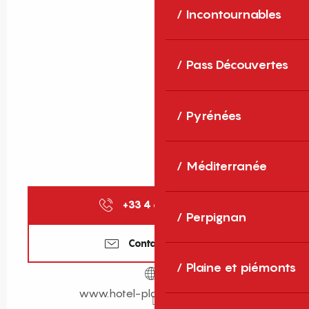
Incontournables
Pass Découvertes
Pyrénées
Méditerranée
+33 4 68 81 09
▒▒
Perpignan
Contactez-nous
Plaine et piémonts
www.hotel-plage-des-pins.fr