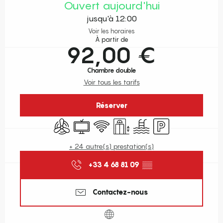
Ouvert aujourd'hui
jusqu'à 12:00
Voir les horaires
À partir de
92,00 €
Chambre double
Voir tous les tarifs
Réserver
Air conditionné
Télévision
WiFi
Ascenseur
Piscine
Parking
+ 24 autre(s) prestation(s)
+33 4 68 81 09
▒▒
Contactez-nous