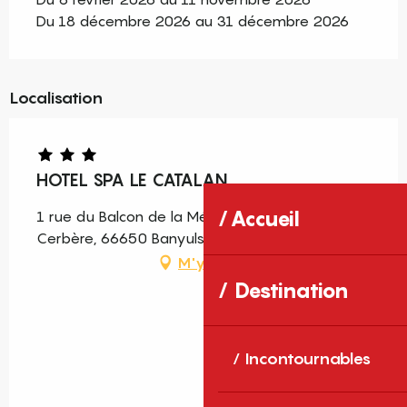
Du 18 décembre 2026 au 31 décembre 2026
Localisation
HOTEL SPA LE CATALAN
Accueil
1 rue du Balcon de la Méditerranée Route de
Cerbère, 66650 Banyuls-sur-Mer
M'y rendre
Destination
Incontournables