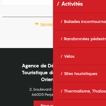
Activités
Balades incontourna
Signaler une erreur
Randonnées pédestr
Vélos
Agence de Développement
Touristique des Pyrénées-
Sites touristiques
Orientales
2, boulevard des Pyrénées
Thermalisme, Thalas
66005 Perpignan Cedex
Nous contacter