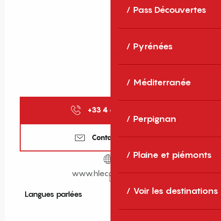
Pass Découvertes
Pyrénées
Méditerranée
+33 4 68 88 02
▒▒
Perpignan
Contactez-nous
Plaine et piémonts
www.hlecatalan.com
Voir les destinations
Langues parlées
Langues parlées