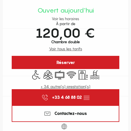
Ouverture et coordonnées
Ouvert aujourd'hui
Voir les horaires
À partir de
120,00 €
Chambre double
Voir tous les tarifs
Réserver
Accès handicapés
Air conditionné
Télévision
WiFi
Ascenseur
Piscine
+ 34 autre(s) prestation(s)
+33 4 68 88 02
▒▒
Contactez-nous